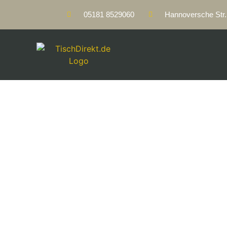
05181 8529060
Hannoversche Str. 