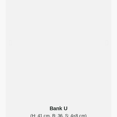
Bank U
(H: 41 cm, B: 36, S: 4×8 cm)