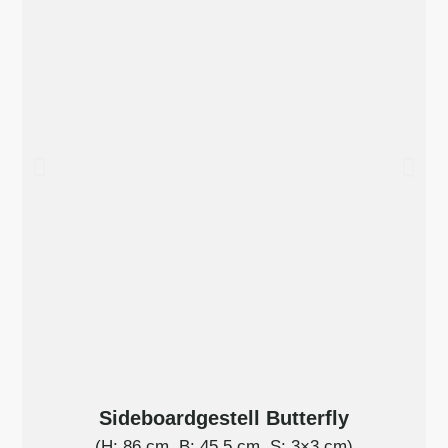
Sideboardgestell Butterfly
(H: 86 cm, B: 45,5 cm, S: 3×3 cm)