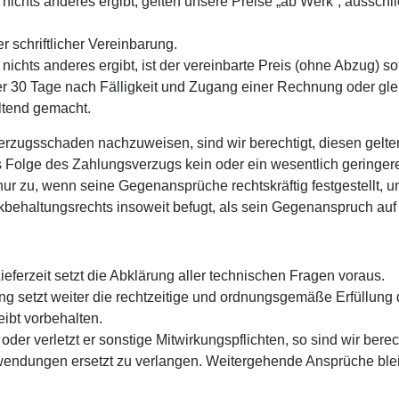
 nichts anderes ergibt, gelten unsere Preise „ab Werk“, ausschl
 schriftlicher Vereinbarung.
ichts anderes ergibt, ist der vereinbarte Preis (ohne Abzug) sofor
ber 30 Tage nach Fälligkeit und Zugang einer Rechnung oder gl
ltend gemacht.
Verzugsschaden nachzuweisen, sind wir berechtigt, diesen gelte
s Folge des Zahlungsverzugs kein oder ein wesentlich geringere
r zu, wenn seine Gegenansprüche rechtskräftig festgestellt, un
behaltungsrechts insoweit befugt, als sein Gegenanspruch auf 
ferzeit setzt die Abklärung aller technischen Fragen voraus.
ung setzt weiter die rechtzeitige und ordnungsgemäße Erfüllung 
eibt vorbehalten.
der verletzt er sonstige Mitwirkungspflichten, so sind wir bere
wendungen ersetzt zu verlangen. Weitergehende Ansprüche ble