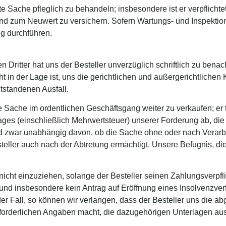
eferte Sache pfleglich zu behandeln; insbesondere ist er verpflich
 zum Neuwert zu versichern. Sofern Wartungs- und Inspektions
ig durchführen.
n Dritter hat uns der Besteller unverzüglich schriftlich zu ben
t in der Lage ist, uns die gerichtlichen und außergerichtlich
ntstandenen Ausfall.
rte Sache im ordentlichen Geschäftsgang weiter zu verkaufen; er tr
ges (einschließlich Mehrwertsteuer) unserer Forderung ab, di
 zwar unabhängig davon, ob die Sache ohne oder nach Verarbei
teller auch nach der Abtretung ermächtigt. Unsere Befugnis, die
g nicht einzuziehen, solange der Besteller seinen Zahlungsverp
nd insbesondere kein Antrag auf Eröffnung eines Insolvenzverfa
s der Fall, so können wir verlangen, dass der Besteller uns die
rforderlichen Angaben macht, die dazugehörigen Unterlagen aus