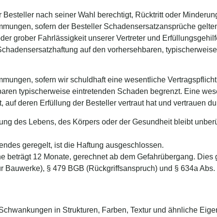
er Besteller nach seiner Wahl berechtigt, Rücktritt oder Minderu
immungen, sofern der Besteller Schadensersatzansprüche gelten
oder grober Fahrlässigkeit unserer Vertreter und Erfüllungsgehil
ie Schadensersatzhaftung auf den vorhersehbaren, typischerweis
mungen, sofern wir schuldhaft eine wesentliche Vertragspflicht v
ren typischerweise eintretenden Schaden begrenzt. Eine wesentl
t, auf deren Erfüllung der Besteller vertraut hat und vertrauen dur
ung des Lebens, des Körpers oder der Gesundheit bleibt unberüh
endes geregelt, ist die Haftung ausgeschlossen.
che beträgt 12 Monate, gerechnet ab dem Gefahrübergang. Dies g
r Bauwerke), § 479 BGB (Rückgriffsanspruch) und § 634a Abs. 
Schwankungen in Strukturen, Farben, Textur und ähnliche Eigen