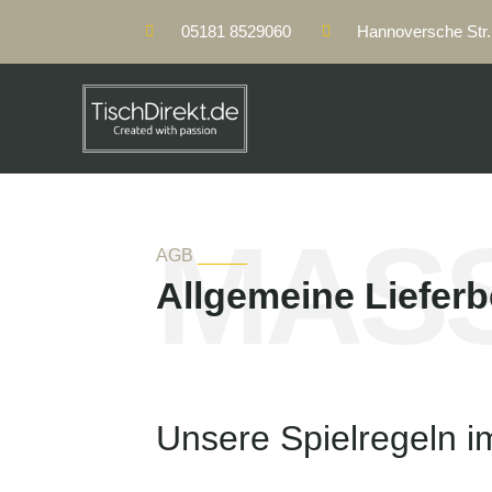
05181 8529060
Hannoversche Str. 
MASS
AGB
_____
Allgemeine Liefer
Unsere Spielregeln i