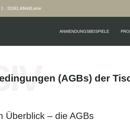
1 · 31061 Alfeld/Leine
ANWENDUNGSBEISPIELE
PRO
IV
bedingungen (AGBs) der Ti
m Überblick – die AGBs