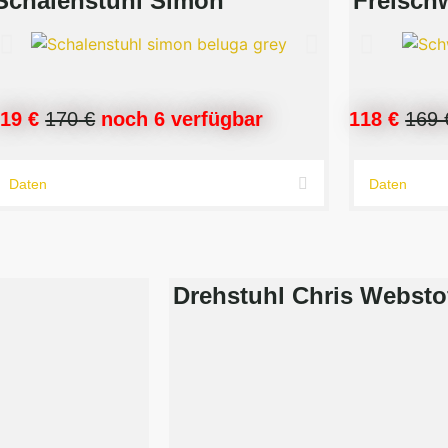
Schalenstuhl Simon
Freisch
119 €
170
€
noch 6 verfügbar
118 €
169
Daten
Daten
Drehstuhl Chris Websto