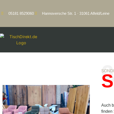
05181 8529060
Hannoversche Str. 1 · 31061 Alfeld/Leine
SOND
S
Auch b
finden 