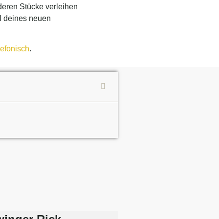
nderen Stücke verleihen
l deines neuen
lefonisch
.