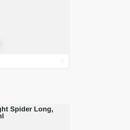
r
ght Spider Long,
hl