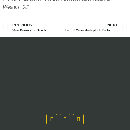
Western-Stil.
PREVIOUS
NEXT
Vom Baum zum Tisch
Loft K Massivholzplatte Eiche: Die moderne Rückkehr zur französischen Landhausidylle